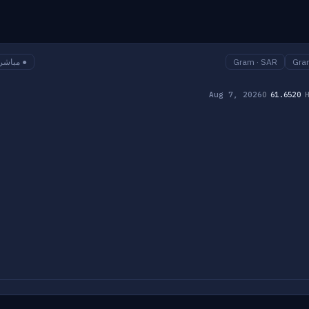
Gra
Gram · SAR
● مباشر
Aug 7, 2026
O
61.6520