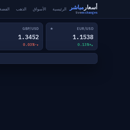
أسعار
مباشر
الرئيسية
الأسواق
الذهب
الفضة
live
exchanges
★
GBP/USD
EUR/USD
1.3452
1.1538
-0.03%
+0.13%