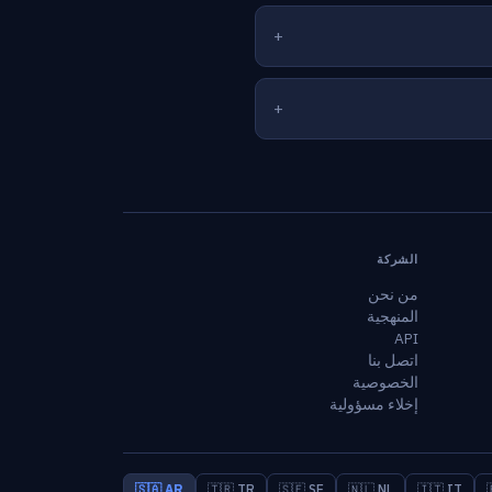
الشركة
من نحن
المنهجية
API
اتصل بنا
الخصوصية
إخلاء مسؤولية
🇸🇦 AR
🇹🇷 TR
🇸🇪 SE
🇳🇱 NL
🇮🇹 IT