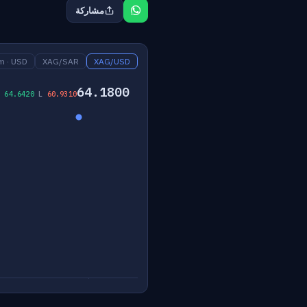
مشاركة
m · USD
XAG/SAR
XAG/USD
64.1800
H
64.6420
L
60.9310