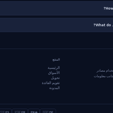
How
What do .
المنتج
الرئيسية
ظام باستخدام مصادر
الأسواق
 جانب معلومات
تحويل
تقويم الفائدة
المدونة
🇪🇸 ES
🇫🇷 FR
🌐 EN
🇩🇪 DE