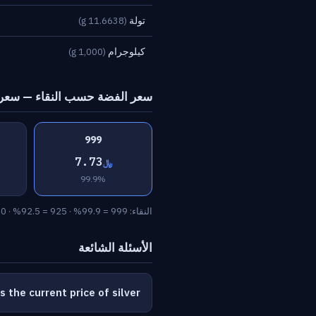
تولة
(11.6638 g)
كيلوجرام
(1,000 g)
سعر الفضة حسب النقاء — سعر الجر
999
7.73
﷼
99.9%
النقاء: 999 = 99.9% · 925 = 92.5% · 900 = 90% · 800 = 80%
الأسئلة الشائعة
s the current price of silver?