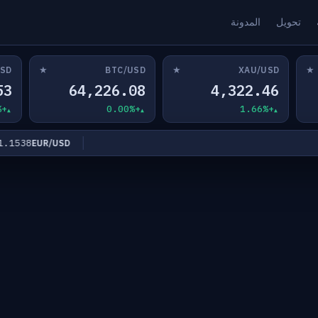
تحويل
المدونة
★
★
★
USD
BTC/USD
XAU/USD
53
64,226.08
4,322.46
+0.00%
+0.00%
+1.66%
538
EUR/USD