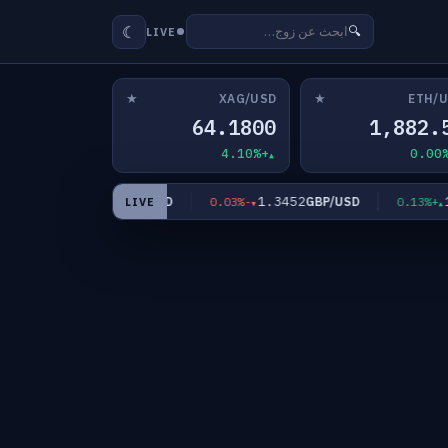
☾
🔍
LIVE
★
★
XAG/USD
ETH/
64.1800
1,882.
+4.10%
4,322.46
1.3452
1.1
XAU/USD
GBP/USD
+1.66%
-0.03%
+0.13%
LIVE