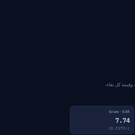
 وقيمة كل نقاء،
Gram · SAR
7.74
(+0.3173)