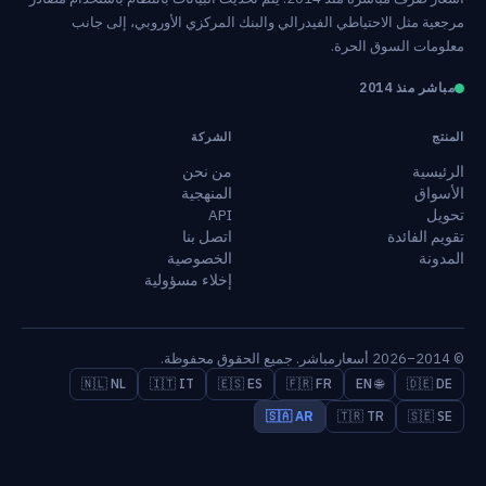
مرجعية مثل الاحتياطي الفيدرالي والبنك المركزي الأوروبي، إلى جانب
معلومات السوق الحرة.
مباشر منذ 2014
المنتج
الشركة
الرئيسية
من نحن
الأسواق
المنهجية
تحويل
API
تقويم الفائدة
اتصل بنا
المدونة
الخصوصية
إخلاء مسؤولية
© 2014–2026 أسعارمباشر. جميع الحقوق محفوظة.
🇳🇱 NL
🇮🇹 IT
🇪🇸 ES
🇫🇷 FR
🌐 EN
🇩🇪 DE
🇸🇦 AR
🇹🇷 TR
🇸🇪 SE