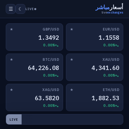
أسعار
مباشر
☰
☾
LIVE
live
exchanges
★
★
GBP/USD
EUR/USD
1.3492
1.1558
+0.00%
+0.00%
★
★
BTC/USD
XAU/USD
64,226.08
4,341.60
+0.00%
+0.00%
★
★
XAG/USD
ETH/USD
63.5820
1,882.53
+0.00%
+0.00%
LIVE