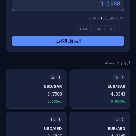
1.1558
1.1558
USD
1 EUR =
1000
100
10
1
المحوّل الكامل
أزواج ذات صلة
€
﷼
$
﷼
USD/SAR
EUR/SAR
3.7500
4.3343
+0.00%
+0.00%
€
د.إ
$
د.إ
USD/AED
EUR/AED