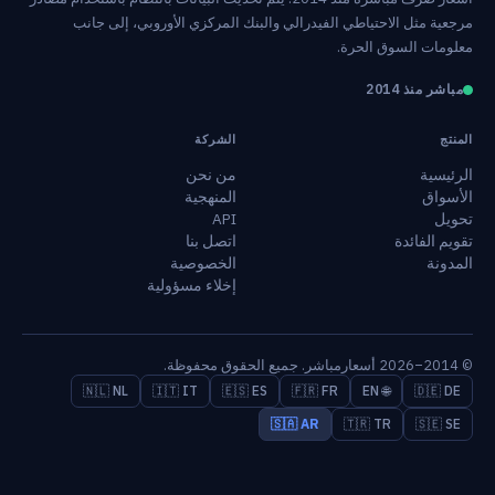
مرجعية مثل الاحتياطي الفيدرالي والبنك المركزي الأوروبي، إلى جانب
معلومات السوق الحرة.
مباشر منذ 2014
المنتج
الشركة
الرئيسية
من نحن
الأسواق
المنهجية
تحويل
API
تقويم الفائدة
اتصل بنا
المدونة
الخصوصية
إخلاء مسؤولية
© 2014–2026 أسعارمباشر. جميع الحقوق محفوظة.
🇳🇱 NL
🇮🇹 IT
🇪🇸 ES
🇫🇷 FR
🌐 EN
🇩🇪 DE
🇸🇦 AR
🇹🇷 TR
🇸🇪 SE