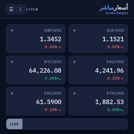
أسعار
مباشر
☰
☾
LIVE
live
exchanges
★
★
GBP/USD
EUR/USD
1.3452
1.1521
-0.03%
-0.02%
★
★
BTC/USD
XAU/USD
64,226.08
4,241.96
+0.00%
-0.23%
★
★
XAG/USD
ETH/USD
61.5900
1,882.53
-0.10%
+0.00%
LIVE