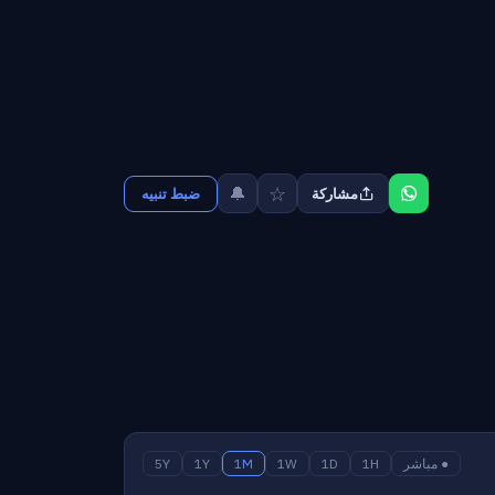
☆
🔔
مشاركة
ضبط تنبيه
● مباشر
1H
1D
1W
1M
1Y
5Y