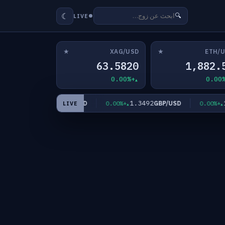
☾
🔍
LIVE
★
★
XAG/USD
ETH/
63.5820
1,882.
+0.00%
4,341.60
1.3492
1.1
XAU/USD
GBP/USD
+0.00%
+0.00%
+0.00%
LIVE