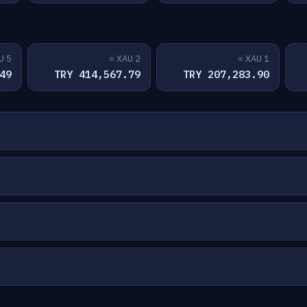
5 XAU =
2 XAU =
1 XAU =
TRY
414,567.79 TRY
207,283.90 TRY