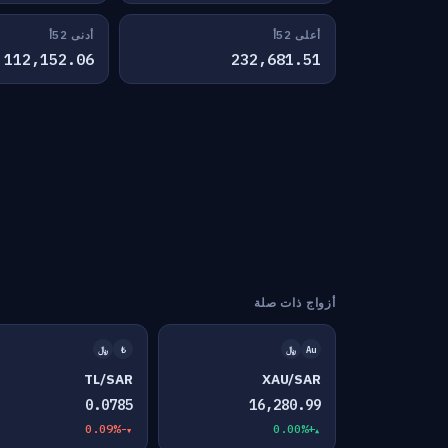
أعلى 52أ
أدنى 52أ
112,152.06
232,681.51
أزواج ذات صلة
Au
﷼
₺
﷼
TL/SAR
XAU/SAR
0.0785
16,280.99
-0.09%
+0.00%