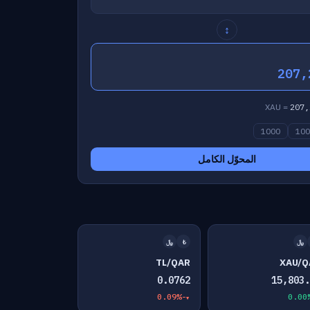
↕
207,
207,
1000
10
المحوّل الكامل
﷼
₺
﷼
TL/QAR
XAU/Q
0.0762
15,803.
-0.09%