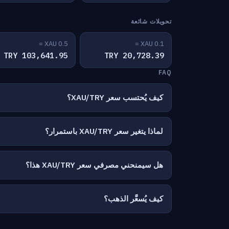
تحويلات شائعة
0.5 XAU =
0.1 XAU =
103,641.95 TRY
20,728.39 TRY
FAQ
كيف يُحتسب سعر XAU/TRY؟
لماذا يتغير سعر XAU/TRY باستمرار؟
هل سيمنحني مصرفي سعر XAU/TRY هذا؟
كيف يُسعَّر الذهب؟