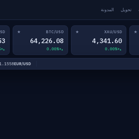
تحويل
المدونة
★
★
★
USD
BTC/USD
XAU/USD
53
64,226.08
4,341.60
+0.00%
+0.00%
+0.00%
558
EUR/USD