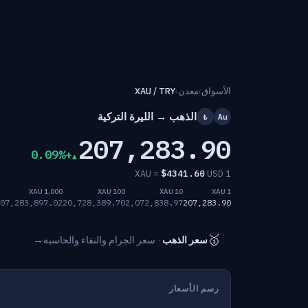
الأسواق
›
معدن
›
XAU / TRY
الذهب → الليرة التركية
₺
Au
207,283.90
+0.09%
$
4341.60
USD
1 XAU =
1,000 XAU
100 XAU
10 XAU
1 XAU
07,283,897.02
20,728,389.70
2,072,838.97
207,283.90
🥇
→
سعر الذهب
· سعر الجرام والنقاء والحاسبة
رسم الأسعار