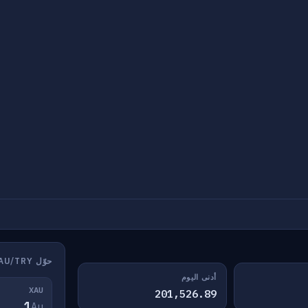
حوّل XAU/TRY
أدنى اليوم
XAU
201,526.89
Au