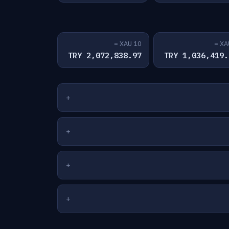
10 XAU =
2,072,838.97 TRY
1,036,419.49 