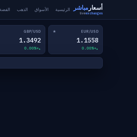
أسعار
مباشر
الرئيسية
الأسواق
الذهب
الفضة
live
exchanges
★
GBP/USD
EUR/USD
1.3492
1.1558
+0.00%
+0.00%