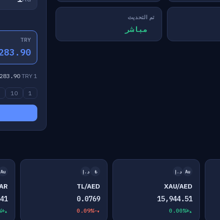
تم التحديث
مباشر
TRY
283.90
283.90
TRY
1 XAU =
0
10
1
Au
د.إ
₺
د.إ
Au
AR
TL/AED
XAU/AED
41
0.0769
15,944.51
+0.00%
-0.09%
+0.00%