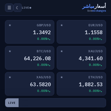
أسعار
مباشر
☰
☾
LIVE
live
exchanges
★
★
GBP/USD
EUR/USD
1.3492
1.1558
+0.00%
+0.00%
★
★
BTC/USD
XAU/USD
64,226.08
4,341.60
+0.00%
+0.00%
★
★
XAG/USD
ETH/USD
63.5820
1,882.53
+0.00%
+0.00%
LIVE