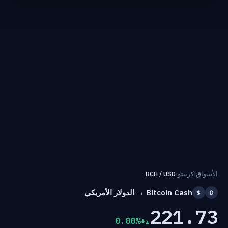
الأسواق
›
كريبتو
›
BCH / USD
Bitcoin Cash → الدولار الأمريكي
$
₿
221.73
+0.00%