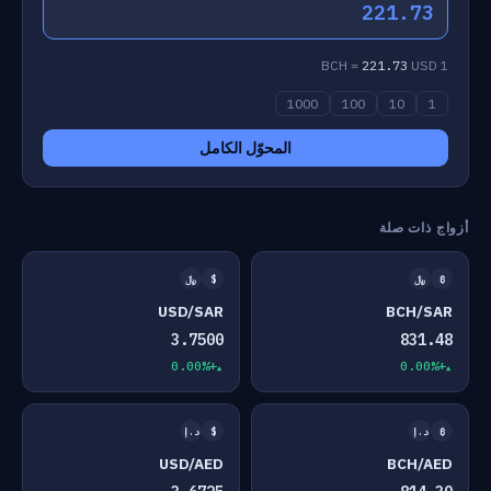
221.73
221.73
USD
1 BCH =
1000
100
10
1
المحوّل الكامل
أزواج ذات صلة
₿
﷼
$
﷼
USD/SAR
BCH/SAR
3.7500
831.48
+0.00%
+0.00%
₿
د.إ
$
د.إ
USD/AED
BCH/AED