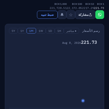
1,000 BCH
100 BCH
10 BCH
1 BCH
221,728.51
22,172.85
2217.29
221.73
☆
🔔
مشاركة
ضبط تنبيه
رسم الأسعار
● مباشر
1H
1D
1W
1M
1Y
5Y
221.73
Aug 8, 2026