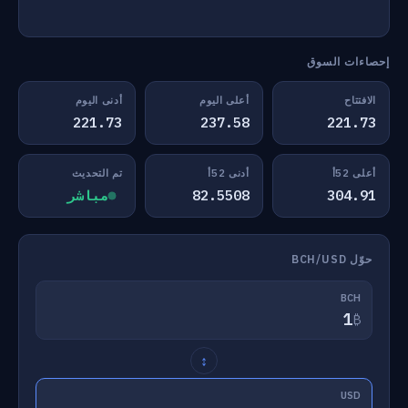
إحصاءات السوق
الافتتاح
أعلى اليوم
أدنى اليوم
221.73
237.58
221.73
أعلى 52أ
أدنى 52أ
تم التحديث
304.91
82.5508
مباشر
حوّل BCH/USD
BCH
₿
↕
USD