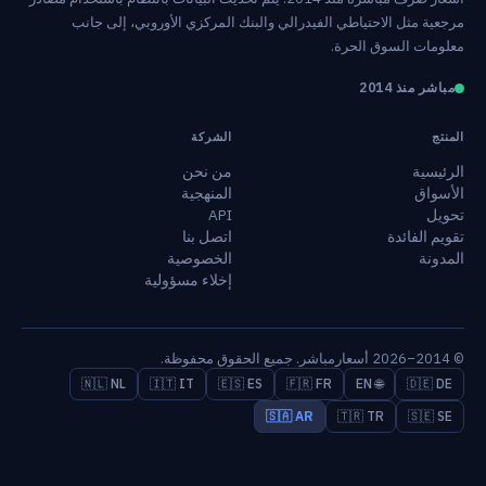
مرجعية مثل الاحتياطي الفيدرالي والبنك المركزي الأوروبي، إلى جانب
معلومات السوق الحرة.
مباشر منذ 2014
المنتج
الشركة
الرئيسية
من نحن
الأسواق
المنهجية
تحويل
API
تقويم الفائدة
اتصل بنا
المدونة
الخصوصية
إخلاء مسؤولية
© 2014–2026 أسعارمباشر. جميع الحقوق محفوظة.
🇳🇱 NL
🇮🇹 IT
🇪🇸 ES
🇫🇷 FR
🌐 EN
🇩🇪 DE
🇸🇦 AR
🇹🇷 TR
🇸🇪 SE