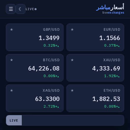
أسعار
مباشر
☰
☾
LIVE
live
exchanges
★
★
GBP/USD
EUR/USD
1.3499
1.1566
+0.32%
+0.37%
★
★
BTC/USD
XAU/USD
64,226.08
4,333.69
+0.00%
+1.92%
★
★
XAG/USD
ETH/USD
63.3300
1,882.53
+2.72%
+0.00%
LIVE