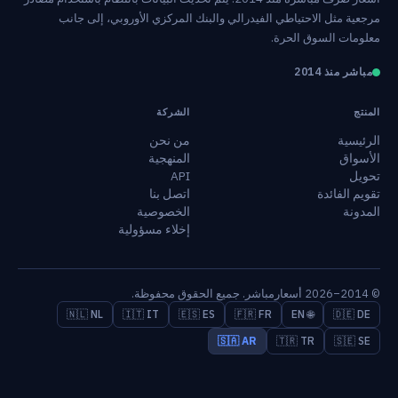
مرجعية مثل الاحتياطي الفيدرالي والبنك المركزي الأوروبي، إلى جانب
معلومات السوق الحرة.
مباشر منذ 2014
المنتج
الشركة
الرئيسية
من نحن
الأسواق
المنهجية
تحويل
API
تقويم الفائدة
اتصل بنا
المدونة
الخصوصية
إخلاء مسؤولية
© 2014–2026 أسعارمباشر. جميع الحقوق محفوظة.
🇳🇱 NL
🇮🇹 IT
🇪🇸 ES
🇫🇷 FR
🌐 EN
🇩🇪 DE
🇸🇦 AR
🇹🇷 TR
🇸🇪 SE