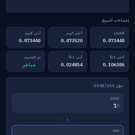
إحصاءات السوق
الافتتاح
أعلى اليوم
أدنى اليوم
0.073440
0.073520
0.073440
أعلى 52أ
أدنى 52أ
تم التحديث
0.106386
0.024854
مباشر
حوّل DOGE/USD
DOGE
Ð
↕
USD