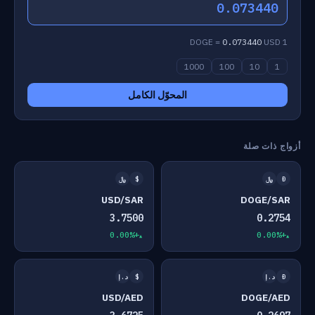
0.073440
0.073440
USD
1 DOGE =
1000
100
10
1
المحوّل الكامل
أزواج ذات صلة
Ð
﷼
$
﷼
USD/SAR
DOGE/SAR
3.7500
0.2754
+0.00%
+0.00%
Ð
د.إ
$
د.إ
USD/AED
DOGE/AED