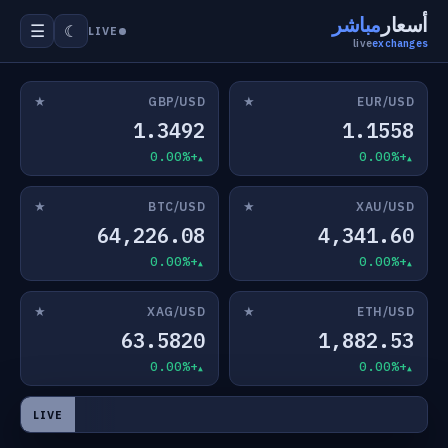
أسعار
مباشر
☰
☾
LIVE
live
exchanges
★
★
GBP/USD
EUR/USD
1.3492
1.1558
+0.00%
+0.00%
★
★
BTC/USD
XAU/USD
64,226.08
4,341.60
+0.00%
+0.00%
★
★
XAG/USD
ETH/USD
63.5820
1,882.53
+0.00%
+0.00%
LIVE