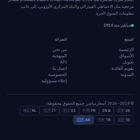
مرجعية مثل الاحتياطي الفيدرالي والبنك المركزي الأوروبي، إلى جانب
معلومات السوق الحرة.
مباشر منذ 2014
المنتج
الشركة
الرئيسية
من نحن
الأسواق
المنهجية
تحويل
API
تقويم الفائدة
اتصل بنا
المدونة
الخصوصية
إخلاء مسؤولية
© 2014–2026 أسعارمباشر. جميع الحقوق محفوظة.
🇳🇱 NL
🇮🇹 IT
🇪🇸 ES
🇫🇷 FR
🌐 EN
🇩🇪 DE
🇸🇦 AR
🇹🇷 TR
🇸🇪 SE