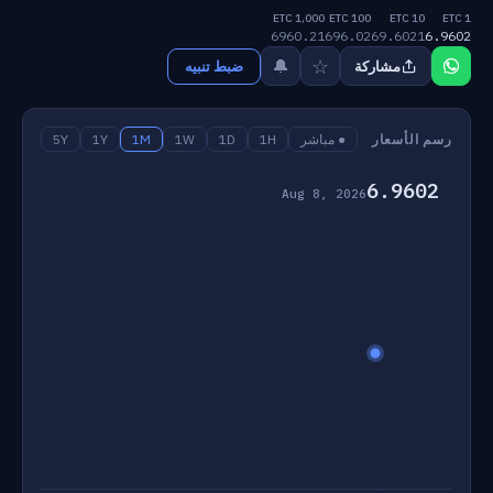
1,000 ETC
100 ETC
10 ETC
1 ETC
6960.21
696.02
69.6021
6.9602
☆
🔔
مشاركة
ضبط تنبيه
رسم الأسعار
● مباشر
1H
1D
1W
1M
1Y
5Y
6.9602
Aug 8, 2026