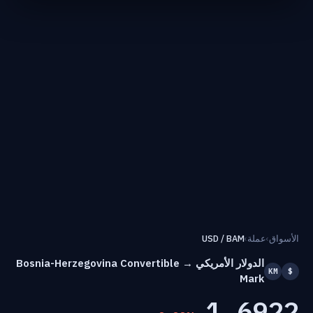
الأسواق
›
عملة
›
USD / BAM
الدولار الأمريكي → Bosnia-Herzegovina Convertible
KM
$
Mark
1.6922