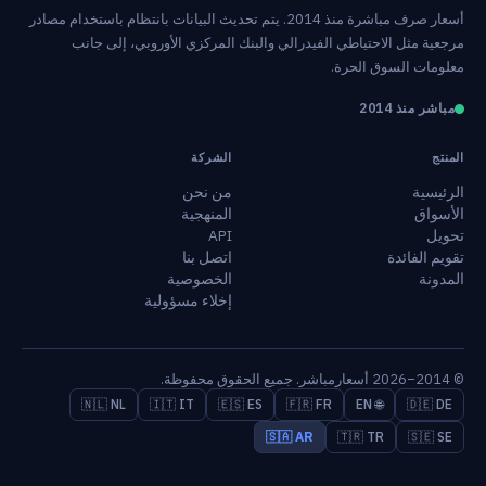
أسعار صرف مباشرة منذ 2014. يتم تحديث البيانات بانتظام باستخدام مصادر
مرجعية مثل الاحتياطي الفيدرالي والبنك المركزي الأوروبي، إلى جانب
معلومات السوق الحرة.
مباشر منذ 2014
المنتج
الشركة
الرئيسية
من نحن
الأسواق
المنهجية
تحويل
API
تقويم الفائدة
اتصل بنا
المدونة
الخصوصية
إخلاء مسؤولية
© 2014–2026 أسعارمباشر. جميع الحقوق محفوظة.
🇳🇱 NL
🇮🇹 IT
🇪🇸 ES
🇫🇷 FR
🌐 EN
🇩🇪 DE
🇸🇦 AR
🇹🇷 TR
🇸🇪 SE