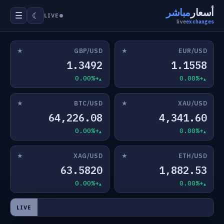
أسعار
مباشر
☰
☾
LIVE
live
exchanges
★
★
GBP/USD
EUR/USD
1.3492
1.1558
+0.00%
+0.00%
★
★
BTC/USD
XAU/USD
64,226.08
4,341.60
+0.00%
+0.00%
★
★
XAG/USD
ETH/USD
63.5820
1,882.53
+0.00%
+0.00%
LIVE