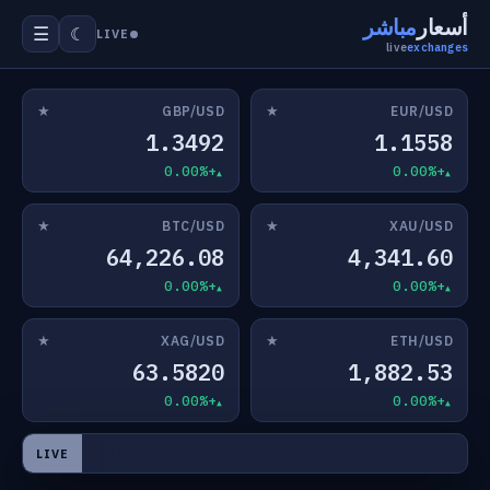
أسعار
مباشر
☰
☾
LIVE
live
exchanges
★
★
GBP/USD
EUR/USD
1.3492
1.1558
+0.00%
+0.00%
★
★
BTC/USD
XAU/USD
64,226.08
4,341.60
+0.00%
+0.00%
★
★
XAG/USD
ETH/USD
63.5820
1,882.53
+0.00%
+0.00%
LIVE