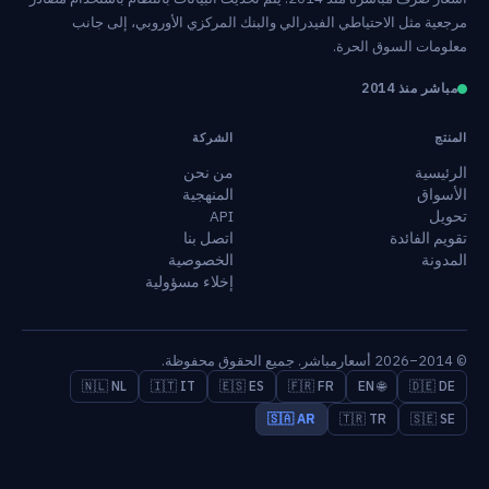
مرجعية مثل الاحتياطي الفيدرالي والبنك المركزي الأوروبي، إلى جانب
معلومات السوق الحرة.
مباشر منذ 2014
المنتج
الشركة
الرئيسية
من نحن
الأسواق
المنهجية
تحويل
API
تقويم الفائدة
اتصل بنا
المدونة
الخصوصية
إخلاء مسؤولية
© 2014–2026 أسعارمباشر. جميع الحقوق محفوظة.
🇳🇱 NL
🇮🇹 IT
🇪🇸 ES
🇫🇷 FR
🌐 EN
🇩🇪 DE
🇸🇦 AR
🇹🇷 TR
🇸🇪 SE