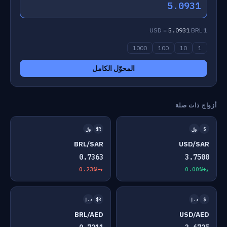
5.0931
5.0931
BRL
1 USD =
1000
100
10
1
المحوّل الكامل
أزواج ذات صلة
$
﷼
R$
﷼
BRL/SAR
USD/SAR
0.7363
3.7500
-0.23%
+0.00%
$
د.إ
R$
د.إ
BRL/AED
USD/AED