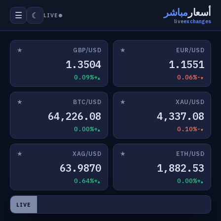
أسعار
مباشر
☰
☾
LIVE
live
exchanges
★
★
GBP/USD
EUR/USD
1.3504
1.1551
+0.09%
-0.06%
★
★
BTC/USD
XAU/USD
64,226.08
4,337.08
+0.00%
-0.10%
★
★
XAG/USD
ETH/USD
63.9870
1,882.53
+0.64%
+0.00%
LIVE