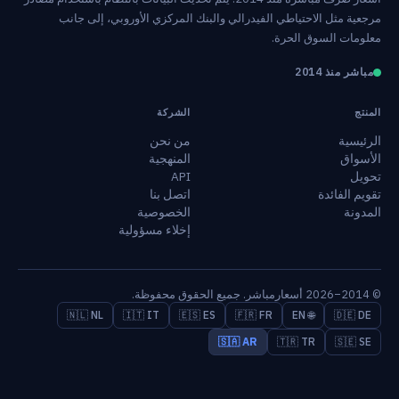
مرجعية مثل الاحتياطي الفيدرالي والبنك المركزي الأوروبي، إلى جانب
معلومات السوق الحرة.
مباشر منذ 2014
المنتج
الشركة
الرئيسية
من نحن
الأسواق
المنهجية
تحويل
API
تقويم الفائدة
اتصل بنا
المدونة
الخصوصية
إخلاء مسؤولية
© 2014–2026 أسعارمباشر. جميع الحقوق محفوظة.
🇳🇱 NL
🇮🇹 IT
🇪🇸 ES
🇫🇷 FR
🌐 EN
🇩🇪 DE
🇸🇦 AR
🇹🇷 TR
🇸🇪 SE