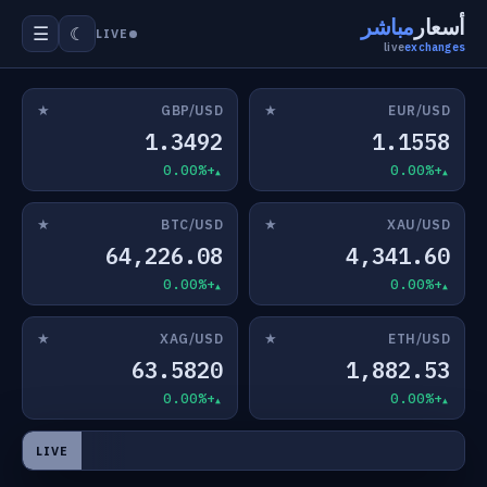
أسعار
مباشر
☰
☾
LIVE
live
exchanges
★
★
GBP/USD
EUR/USD
1.3492
1.1558
+0.00%
+0.00%
★
★
BTC/USD
XAU/USD
64,226.08
4,341.60
+0.00%
+0.00%
★
★
XAG/USD
ETH/USD
63.5820
1,882.53
+0.00%
+0.00%
LIVE