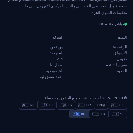
مرجعية مثل الاحتياطي الفيدرالي والبنك المركزي الأوروبي، إلى جانب
معلومات السوق الحرة.
مباشر منذ 2014
المنتج
الشركة
الرئيسية
من نحن
الأسواق
المنهجية
تحويل
API
تقويم الفائدة
اتصل بنا
المدونة
الخصوصية
إخلاء مسؤولية
© 2014–2026 أسعارمباشر. جميع الحقوق محفوظة.
🇳🇱 NL
🇮🇹 IT
🇪🇸 ES
🇫🇷 FR
🌐 EN
🇩🇪 DE
🇸🇦 AR
🇹🇷 TR
🇸🇪 SE