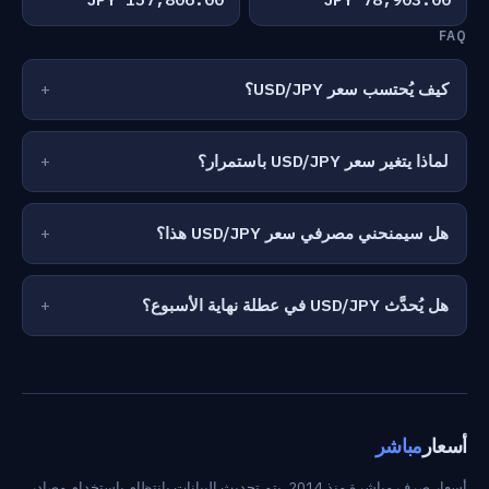
FAQ
كيف يُحتسب سعر USD/JPY؟
لماذا يتغير سعر USD/JPY باستمرار؟
هل سيمنحني مصرفي سعر USD/JPY هذا؟
هل يُحدَّث USD/JPY في عطلة نهاية الأسبوع؟
أسعار
مباشر
أسعار صرف مباشرة منذ 2014. يتم تحديث البيانات بانتظام باستخدام مصادر