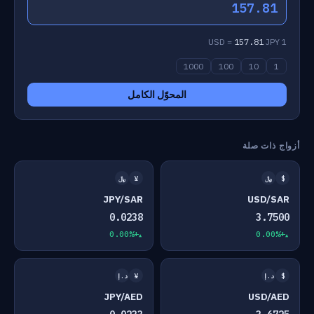
157.81
157.81
JPY
1 USD =
1000
100
10
1
المحوّل الكامل
أزواج ذات صلة
$
﷼
¥
﷼
JPY/SAR
USD/SAR
0.0238
3.7500
+0.00%
+0.00%
$
د.إ
¥
د.إ
JPY/AED
USD/AED