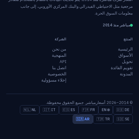
مرجعية مثل الاحتياطي الفيدرالي والبنك المركزي الأوروبي، إلى جانب
معلومات السوق الحرة.
مباشر منذ 2014
المنتج
الشركة
الرئيسية
من نحن
الأسواق
المنهجية
تحويل
API
تقويم الفائدة
اتصل بنا
المدونة
الخصوصية
إخلاء مسؤولية
© 2014–2026 أسعارمباشر. جميع الحقوق محفوظة.
🇳🇱 NL
🇮🇹 IT
🇪🇸 ES
🇫🇷 FR
🌐 EN
🇩🇪 DE
🇸🇦 AR
🇹🇷 TR
🇸🇪 SE