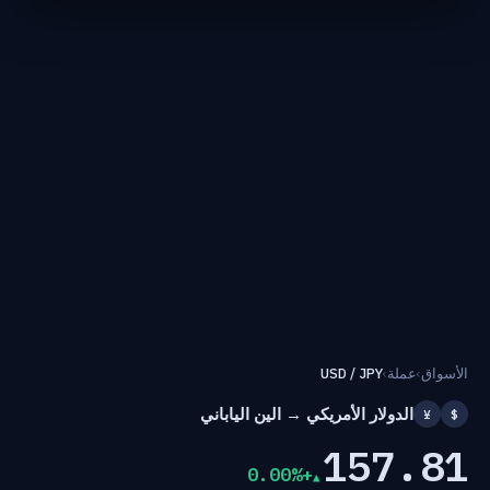
الأسواق
›
عملة
›
USD / JPY
الدولار الأمريكي → الين الياباني
¥
$
157.81
+0.00%