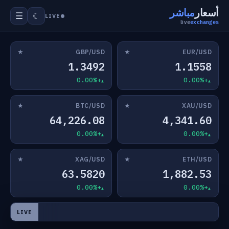
أسعار
مباشر
☰
☾
LIVE
live
exchanges
★
★
GBP/USD
EUR/USD
1.3492
1.1558
+0.00%
+0.00%
★
★
BTC/USD
XAU/USD
64,226.08
4,341.60
+0.00%
+0.00%
★
★
XAG/USD
ETH/USD
63.5820
1,882.53
+0.00%
+0.00%
LIVE