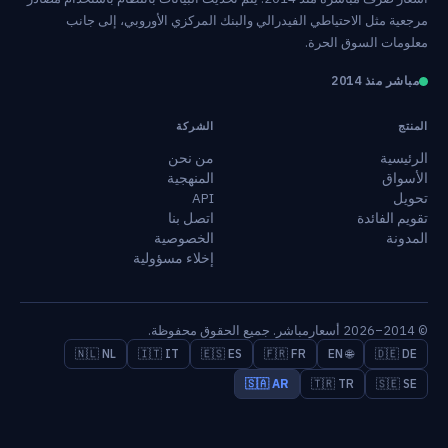
مرجعية مثل الاحتياطي الفيدرالي والبنك المركزي الأوروبي، إلى جانب
معلومات السوق الحرة.
مباشر منذ 2014
المنتج
الشركة
الرئيسية
من نحن
الأسواق
المنهجية
تحويل
API
تقويم الفائدة
اتصل بنا
المدونة
الخصوصية
إخلاء مسؤولية
© 2014–2026 أسعارمباشر. جميع الحقوق محفوظة.
🇳🇱 NL
🇮🇹 IT
🇪🇸 ES
🇫🇷 FR
🌐 EN
🇩🇪 DE
🇸🇦 AR
🇹🇷 TR
🇸🇪 SE