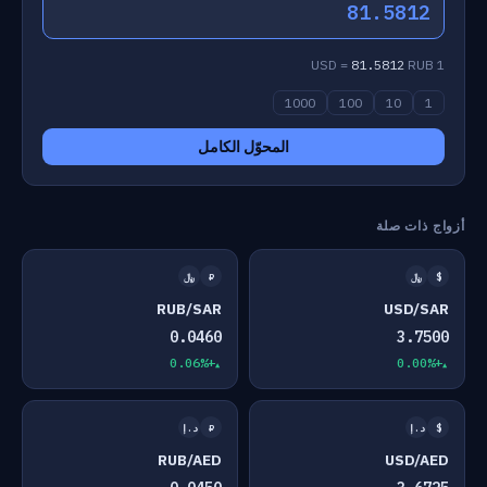
81.5812
81.5812
RUB
1 USD =
1000
100
10
1
المحوّل الكامل
أزواج ذات صلة
$
﷼
₽
﷼
RUB/SAR
USD/SAR
0.0460
3.7500
+0.06%
+0.00%
$
د.إ
₽
د.إ
RUB/AED
USD/AED