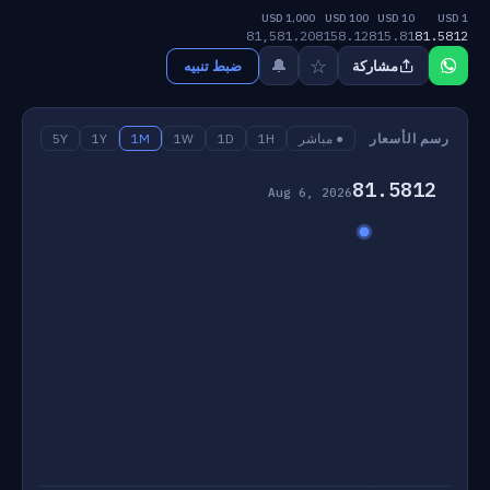
1,000 USD
100 USD
10 USD
1 USD
81,581.20
8158.12
815.81
81.5812
☆
🔔
مشاركة
ضبط تنبيه
رسم الأسعار
● مباشر
1H
1D
1W
1M
1Y
5Y
81.5812
Aug 6, 2026