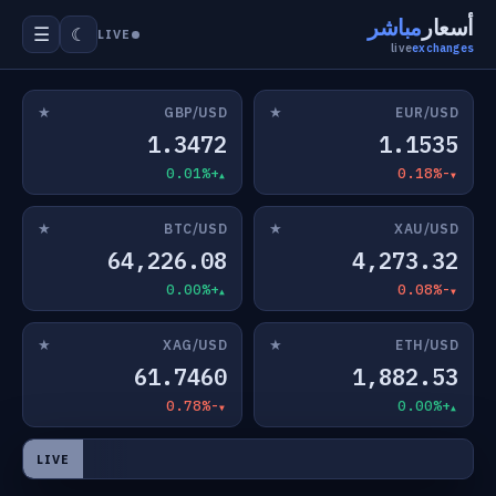
أسعار
مباشر
☰
☾
LIVE
live
exchanges
★
★
GBP/USD
EUR/USD
1.3472
1.1535
+0.01%
-0.18%
★
★
BTC/USD
XAU/USD
64,226.08
4,273.32
+0.00%
-0.08%
★
★
XAG/USD
ETH/USD
61.7460
1,882.53
-0.78%
+0.00%
LIVE