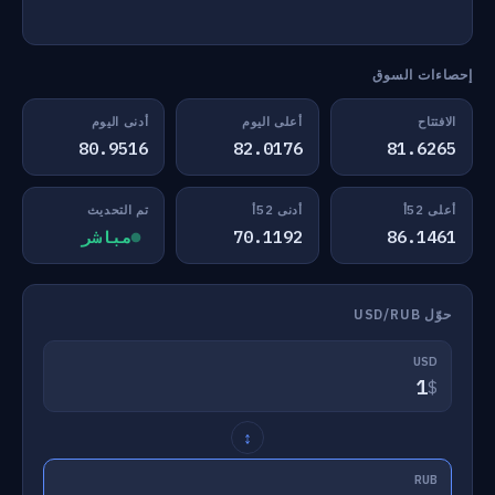
إحصاءات السوق
الافتتاح
أعلى اليوم
أدنى اليوم
80.9516
82.0176
81.6265
أعلى 52أ
أدنى 52أ
تم التحديث
86.1461
70.1192
مباشر
حوّل USD/RUB
USD
$
↕
RUB