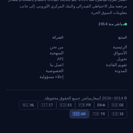
مرجعية مثل الاحتياطي الفيدرالي والبنك المركزي الأوروبي، إلى جانب
معلومات السوق الحرة.
مباشر منذ 2014
المنتج
الشركة
الرئيسية
من نحن
الأسواق
المنهجية
تحويل
API
تقويم الفائدة
اتصل بنا
المدونة
الخصوصية
إخلاء مسؤولية
© 2014–2026 أسعارمباشر. جميع الحقوق محفوظة.
🇳🇱 NL
🇮🇹 IT
🇪🇸 ES
🇫🇷 FR
🌐 EN
🇩🇪 DE
🇸🇦 AR
🇹🇷 TR
🇸🇪 SE