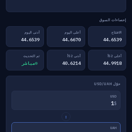
إحصاءات السوق
الافتتاح
أعلى اليوم
أدنى اليوم
44.6539
44.6670
44.6539
أعلى 52أ
أدنى 52أ
تم التحديث
44.9918
40.6214
مباشر
حوّل USD/UAH
USD
$
↕
UAH