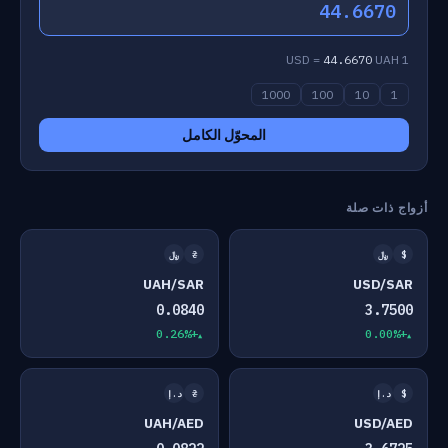
44.6670
44.6670
UAH
1 USD =
1000
100
10
1
المحوّل الكامل
أزواج ذات صلة
$
﷼
₴
﷼
UAH/SAR
USD/SAR
0.0840
3.7500
+0.26%
+0.00%
$
د.إ
₴
د.إ
UAH/AED
USD/AED