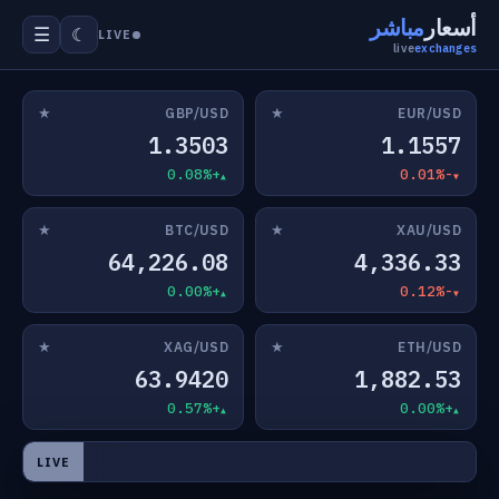
أسعار
مباشر
☰
☾
LIVE
live
exchanges
★
★
GBP/USD
EUR/USD
1.3503
1.1557
+0.08%
-0.01%
★
★
BTC/USD
XAU/USD
64,226.08
4,336.33
+0.00%
-0.12%
★
★
XAG/USD
ETH/USD
63.9420
1,882.53
+0.57%
+0.00%
LIVE