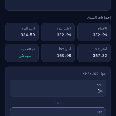
إحصاءات السوق
الافتتاح
أعلى اليوم
أدنى اليوم
324.50
332.96
332.96
أعلى 52أ
أدنى 52أ
تم التحديث
367.32
163.98
مباشر
حوّل XMR/USD
XMR
ɱ
↕
USD