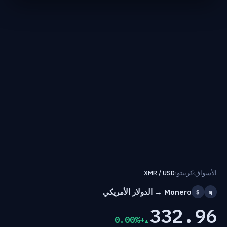
الأسواق
›
كريبتو
›
XMR / USD
Monero → الدولار الأمريكي
$
ɱ
332.96
+0.00%