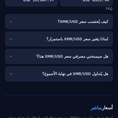
FAQ
كيف يُحتسب سعر XMR/USD؟
لماذا يتغير سعر XMR/USD باستمرار؟
هل سيمنحني مصرفي سعر XMR/USD هذا؟
هل يُتداول XMR/USD في نهاية الأسبوع؟
أسعار
مباشر
أسعار صرف مباشرة منذ 2014. يتم تحديث البيانات بانتظام باستخدام مصادر