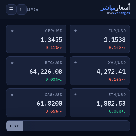
أسعار
مباشر
☰
☾
LIVE
live
exchanges
★
★
GBP/USD
EUR/USD
1.3455
1.1538
-0.11%
-0.16%
★
★
BTC/USD
XAU/USD
64,226.08
4,272.41
+0.00%
-0.10%
★
★
XAG/USD
ETH/USD
61.8200
1,882.53
-0.66%
+0.00%
LIVE