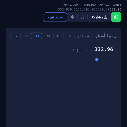
1,000 XMR
100 XMR
10 XMR
1 XMR
332,959.31
33,295.93
3329.59
332.96
☆
🔔
مشاركة
ضبط تنبيه
رسم الأسعار
● مباشر
1H
1D
1W
1M
1Y
5Y
332.96
Aug 6, 2026