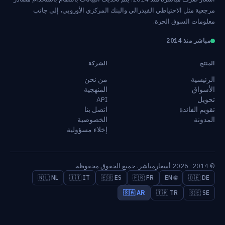
مرجعية مثل الاحتياطي الفيدرالي والبنك المركزي الأوروبي، إلى جانب
معلومات السوق الحرة.
مباشر منذ 2014
المنتج
الشركة
الرئيسية
من نحن
الأسواق
المنهجية
تحويل
API
تقويم الفائدة
اتصل بنا
المدونة
الخصوصية
إخلاء مسؤولية
© 2014–2026 أسعارمباشر. جميع الحقوق محفوظة.
🇳🇱 NL
🇮🇹 IT
🇪🇸 ES
🇫🇷 FR
🌐 EN
🇩🇪 DE
🇸🇦 AR
🇹🇷 TR
🇸🇪 SE