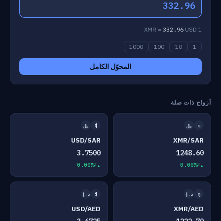
332.96
332.96
USD
1 XMR =
1000
100
10
1
المحوّل الكامل
أزواج ذات صلة
ɱ
﷼
$
﷼
USD/SAR
XMR/SAR
3.7500
1248.60
+0.00%
+0.00%
ɱ
د.إ
$
د.إ
USD/AED
XMR/AED