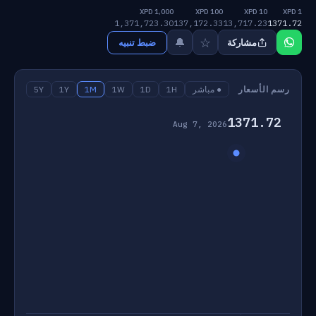
1,000 XPD
100 XPD
10 XPD
1 XPD
1,371,723.30
137,172.33
13,717.23
1371.72
☆
🔔
مشاركة
ضبط تنبيه
رسم الأسعار
● مباشر
1H
1D
1W
1M
1Y
5Y
1371.72
Aug 7, 2026