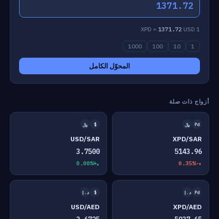
1371.72
1371.72
USD
1 XPD =
1000
100
10
1
المحوّل الكامل
أزواج ذات صلة
Pd
﷼
$
﷼
USD/SAR
XPD/SAR
3.7500
5143.96
+0.00%
-0.35%
Pd
د.إ
$
د.إ
USD/AED
XPD/AED