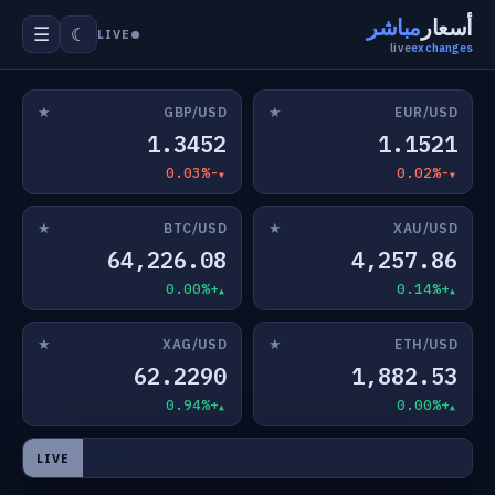
أسعار
مباشر
☰
☾
LIVE
live
exchanges
★
★
GBP/USD
EUR/USD
1.3452
1.1521
-0.03%
-0.02%
★
★
BTC/USD
XAU/USD
64,226.08
4,257.86
+0.00%
+0.14%
★
★
XAG/USD
ETH/USD
62.2290
1,882.53
+0.94%
+0.00%
LIVE