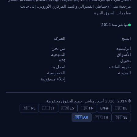
مرجعية مثل الاحتياطي الفيدرالي والبنك المركزي الأوروبي، إلى جانب
معلومات السوق الحرة.
مباشر منذ 2014
المنتج
الشركة
الرئيسية
من نحن
الأسواق
المنهجية
تحويل
API
تقويم الفائدة
اتصل بنا
المدونة
الخصوصية
إخلاء مسؤولية
© 2014–2026 أسعارمباشر. جميع الحقوق محفوظة.
🇳🇱 NL
🇮🇹 IT
🇪🇸 ES
🇫🇷 FR
🌐 EN
🇩🇪 DE
🇸🇦 AR
🇹🇷 TR
🇸🇪 SE